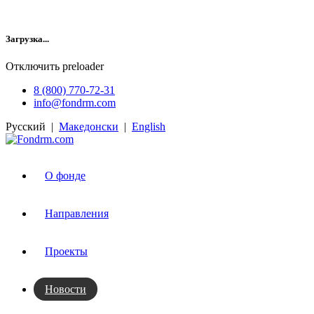
Загрузка...
Отключить preloader
8 (800) 770-72-31
info@fondrm.com
Русский
|
Македонски
|
English
О фонде
Направления
Проекты
Новости