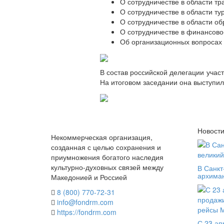
О сотрудничестве в области тр
О сотрудничестве в области ту
О сотрудничестве в области об
О сотрудничестве в финансово
Об организационных вопросах
В состав российской делегации уча
На итоговом заседании она выступил
Новост
Некоммерческая организация,
созданная с целью сохранения и
приумножения богатого наследия
культурно-духовных связей между
В Санкт
архима
Македонией и Россией
8 (800) 770-72-31
info@fondrm.com
https://fondrm.com
С 23 ап