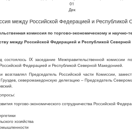
01
Дек
ссия между Российской Федерацией и Республикой 
льственная комиссия по
торгово-экономическому и научно-т
ству между Российской Федерацией
и Республикой Северной
д состоялось IX заседание Межправительственной комиссии по
 Российской Федерацией и Республикой Северной Македонией.
и возглавлял Председатель Российской части Комиссии, заме
 Груздев, северомакедонскую делегацию – Председатель Северома
овский.
опросы:
азвития торгово-экономического сотрудничества Российской Федер
ергетики
льского хозяйства
ромышленности